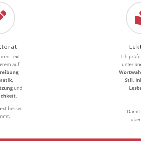

ktorat
Lek
Ihren Text
Ich prüfe
erem auf
unter a
reibung
,
Wortwah
atik
,
Stil
,
In
tzung
und
Lesb
ichkeit
.
ext besser
Damit 
mmt.
über