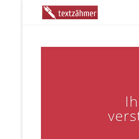
Ih
vers