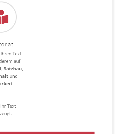

torat
 Ihren Text
nderem auf
l
,
Satzbau,
halt
und
arkeit
.
Ihr Text
zeugt.