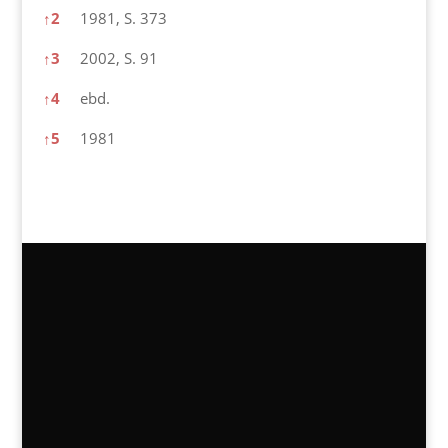
↑
2
1981, S. 373
↑
3
2002, S. 91
↑
4
ebd.
↑
5
1981