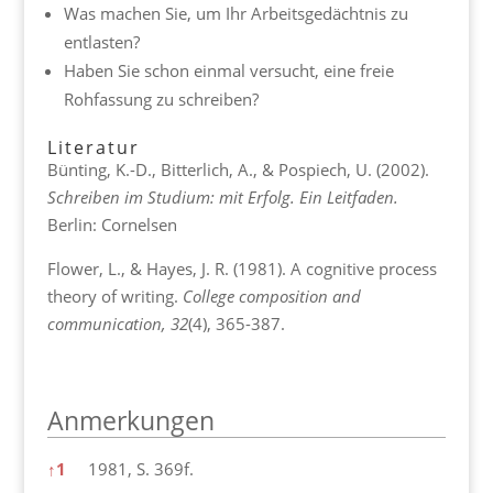
Was machen Sie, um Ihr Arbeitsgedächtnis zu
entlasten?
Haben Sie schon einmal versucht, eine freie
Rohfassung zu schreiben?
Literatur
Bünting, K.-D., Bitterlich, A., & Pospiech, U. (2002).
Schreiben im Studium: mit Erfolg.
Ein Leitfaden.
Berlin: Cornelsen
Flower, L., & Hayes, J. R. (1981). A cognitive process
theory of writing.
College composition and
communication, 32
(4), 365-387.
Anmerkungen
Anmerkungen
↑
1
1981, S. 369f.