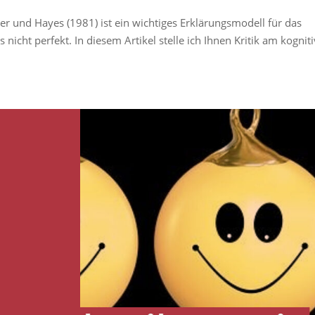
r und Hayes (1981) ist ein wichtiges Erklärungsmodell für das
 nicht perfekt. In diesem Artikel stelle ich Ihnen Kritik am kognit