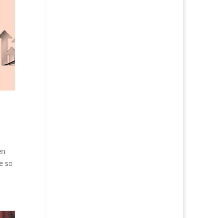
en
e so