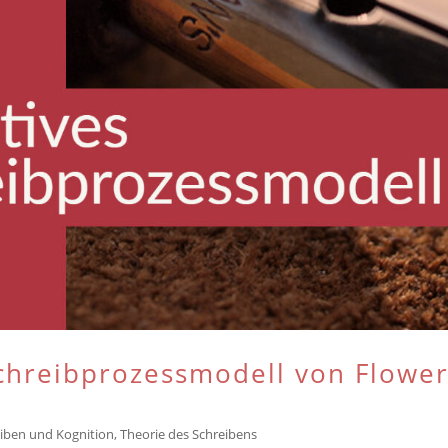
Schreibprozessmodell von Flowe
iben und Kognition
,
Theorie des Schreibens