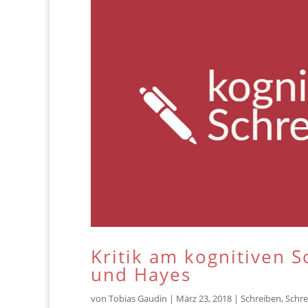
Kritik am kognitiven 
und Hayes
von
Tobias Gaudin
|
März 23, 2018
|
Schreiben
,
Schre