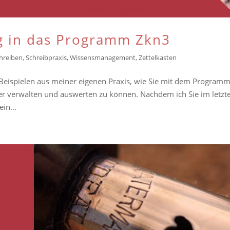
eg in das Programm Zkn3
hreiben
,
Schreibpraxis
,
Wissensmanagement
,
Zettelkasten
r Beispielen aus meiner eigenen Praxis, wie Sie mit dem Program
er verwalten und auswerten zu können. Nachdem ich Sie im letzt
in...