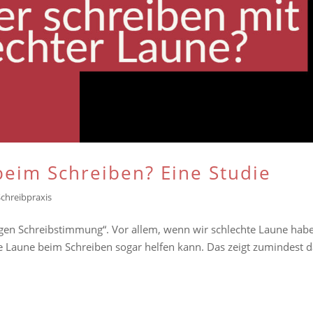
 beim Schreiben? Eine Studie
Schreibpraxis
tigen Schreibstimmung“. Vor allem, wenn wir schlechte Laune hab
te Laune beim Schreiben sogar helfen kann. Das zeigt zumindest d