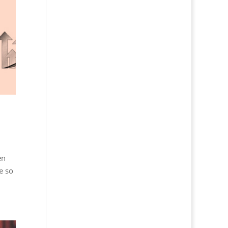
en
e so