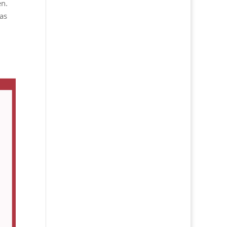
en.
as