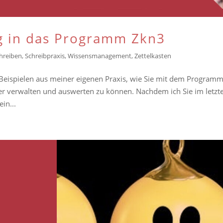
eg in das Programm Zkn3
hreiben
,
Schreibpraxis
,
Wissensmanagement
,
Zettelkasten
r Beispielen aus meiner eigenen Praxis, wie Sie mit dem Program
er verwalten und auswerten zu können. Nachdem ich Sie im letzt
in...