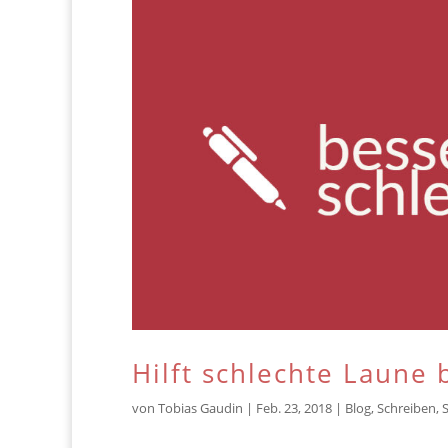
Hilft schlechte Laune
von
Tobias Gaudin
|
Feb. 23, 2018
|
Blog
,
Schreiben
,