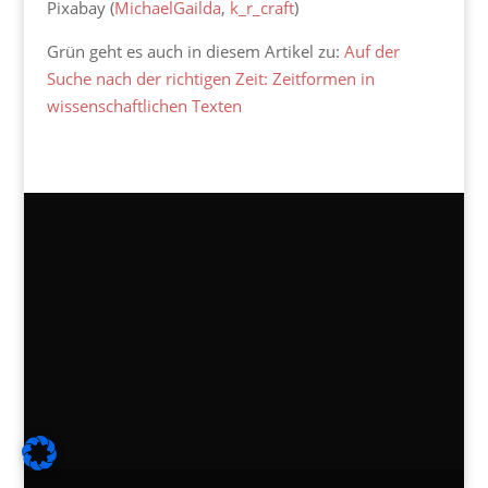
Pixabay (
MichaelGailda
,
k_r_craft
)
Grün geht es auch in diesem Artikel zu:
Auf der
Suche nach der richtigen Zeit: Zeitformen in
wissenschaftlichen Texten