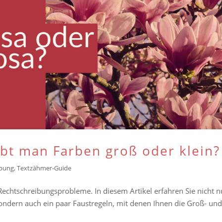
ibt man Farben groß oder klein?
ibung
,
Textzähmer-Guide
 Rechtschreibungsprobleme. In diesem Artikel erfahren Sie nicht n
ondern auch ein paar Faustregeln, mit denen Ihnen die Groß- und