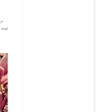
?“
t mal