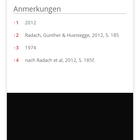
Anmerkungen
Anmerkungen
↑
1
2012
↑
2
Radach, Günther & Huestegge, 2012, S. 185
↑
3
1974
↑
4
nach Radach et al, 2012, S. 185f.