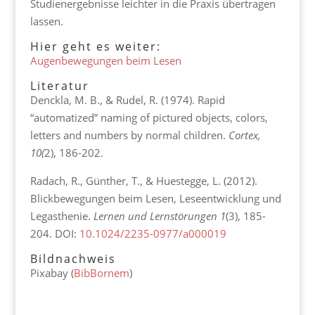
Studienergebnisse leichter in die Praxis übertragen
lassen.
Hier geht es weiter:
Augenbewegungen beim Lesen
Literatur
Denckla, M. B., & Rudel, R. (1974). Rapid
“automatized” naming of pictured objects, colors,
letters and numbers by normal children.
Cortex,
10(
2), 186-202.
Radach, R., Günther, T., & Huestegge, L. (2012).
Blickbewegungen beim Lesen, Leseentwicklung und
Legasthenie.
Lernen und Lernstörungen 1
(3), 185-
204. DOI:
10.1024/2235-0977/a000019
Bildnachweis
Pixabay (
BibBornem
)