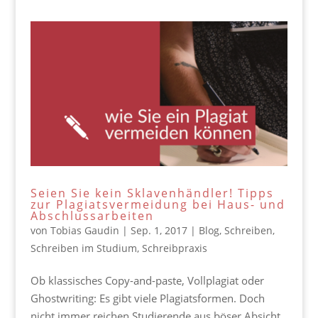
Seien Sie kein Sklavenhändler! Tipps
zur Plagiatsvermeidung bei Haus- und
Abschlussarbeiten
von
Tobias Gaudin
|
Sep. 1, 2017
|
Blog
,
Schreiben
,
Schreiben im Studium
,
Schreibpraxis
Ob klassisches Copy-and-paste, Vollplagiat oder
Ghostwriting: Es gibt viele Plagiatsformen. Doch
nicht immer reichen Studierende aus böser Absicht