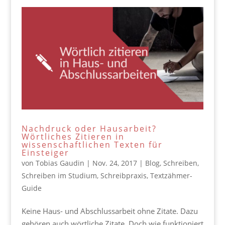
Nachdruck oder Hausarbeit?
Wörtliches Zitieren in
wissenschaftlichen Texten für
Einsteiger
von
Tobias Gaudin
|
Nov. 24, 2017
|
Blog
,
Schreiben
,
Schreiben im Studium
,
Schreibpraxis
,
Textzähmer-
Guide
Keine Haus- und Abschlussarbeit ohne Zitate. Dazu
gehören auch wörtliche Zitate. Doch wie funktioniert