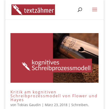
Kritik am kognitiven
Schreibprozessmodell von Flower und
Hayes
von
Tobias Gaudin
|
März 23, 2018
|
Schreiben
,